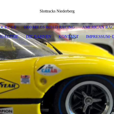
Slottracks Niederberg
OCKCAR
1000 MILES ROAD RACING
AMERICAN RAC
RGALERIE
DIE BAHNEN
KONTAKT
IMPRESSUM+