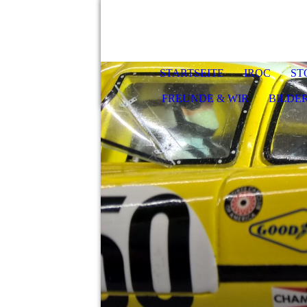
STARTSEITE
IROC
ST
FREUNDE & WIR
BILDE