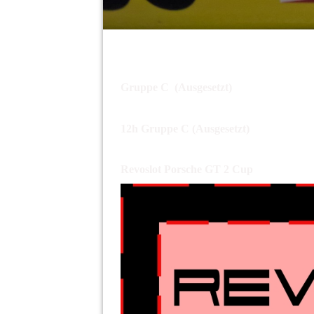
Gruppe
C (Ausgesetzt)
12h Gruppe C (Ausgesetzt)
Revoslot Porsche GT 2 Cup