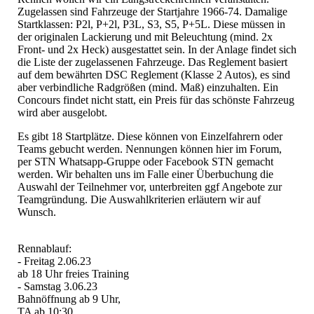
Zugelassen sind Fahrzeuge der Startjahre 1966-74. Damalige
Startklassen: P2l, P+2l, P3L, S3, S5, P+5L. Diese müssen in
der originalen Lackierung und mit Beleuchtung (mind. 2x
Front- und 2x Heck) ausgestattet sein. In der Anlage findet sich
die Liste der zugelassenen Fahrzeuge. Das Reglement basiert
auf dem bewährten DSC Reglement (Klasse 2 Autos), es sind
aber verbindliche Radgrößen (mind. Maß) einzuhalten. Ein
Concours findet nicht statt, ein Preis für das schönste Fahrzeug
wird aber ausgelobt.
Es gibt 18 Startplätze. Diese können von Einzelfahrern oder
Teams gebucht werden. Nennungen können hier im Forum,
per STN Whatsapp-Gruppe oder Facebook STN gemacht
werden. Wir behalten uns im Falle einer Überbuchung die
Auswahl der Teilnehmer vor, unterbreiten ggf Angebote zur
Teamgründung. Die Auswahlkriterien erläutern wir auf
Wunsch.
Rennablauf:
- Freitag 2.06.23
ab 18 Uhr freies Training
- Samstag 3.06.23
Bahnöffnung ab 9 Uhr,
TA ab 10:30